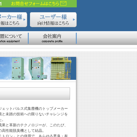
ジェットパルス式集塵機のトップメーカー
績と未踏の技術への限りないチャレンジを
た。
成果と革新のテクノロジーが、このたび、
の高性能脱臭機として結晶。
Ｃトロン」との併用で、あらゆる悪臭・有