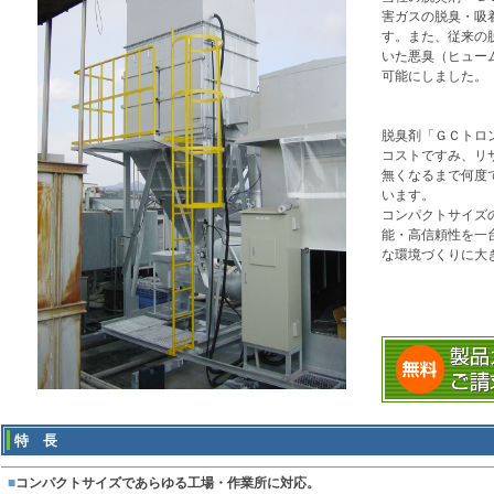
害ガスの脱臭・吸
す。また、従来の
いた悪臭（ヒュー
可能にしました。
脱臭剤「ＧＣトロ
コストですみ、リ
無くなるまで何度
います。
コンパクトサイズ
能・高信頼性を一
な環境づくりに大
特 長
■
コンパクトサイズであらゆる工場・作業所に対応。