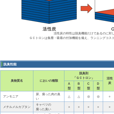
活性炭の特性は脱臭機能だけであるのに対
ＧＣトロンは集塵・吸着の付加機能を備え、ランニングコス
脱臭性能
脱臭剤
「ＧＣトロン」
活性
臭物質名
においの種類
炭
A
B
C
D
型
型
型
型
尿、腐った肉の臭
アンモニア
△
△
◎
◎
○
い
キャベツの
メチルメルカプタン
○
○
○
○
○
腐った臭い