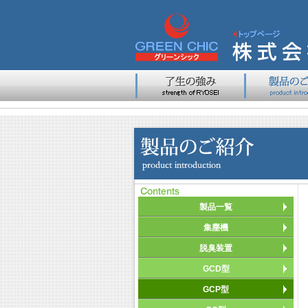
製品一覧
集塵機
脱臭装置
GCD型
GCP型