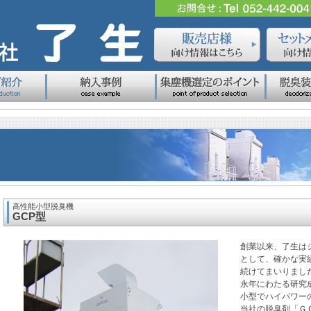
高性能小型脱臭機
GCP型
創業以来、了生は
として、確かな実
続けてまいりまし
永年にわたる研究
小型でハイパワー
当社の脱臭剤「Ｇ