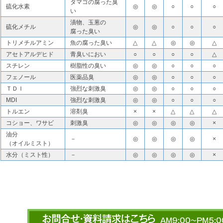
タマゴの腐った臭
硫化水素
◎
◎
○
○
○
い
漬物、玉葱の
硫化メチル
◎
◎
○
○
○
腐った臭い
トリメチルアミン
魚の腐った臭い
△
△
◎
◎
△
アセトアルデヒド
青臭いにおい
○
○
○
○
△
スチレン
樹脂性の臭い
◎
◎
○
○
○
フェノール
医薬品臭
◎
◎
○
○
○
ＴＤＩ
強烈な刺激臭
◎
◎
○
○
○
MDI
強烈な刺激臭
◎
◎
○
○
○
トルエン
溶剤臭
×
×
△
△
△
コショー、ワサビ
刺激臭
◎
◎
◎
◎
×
油分
－
◎
◎
◎
◎
×
（オイルミスト）
水分（ミスト性）
－
◎
◎
◎
◎
×