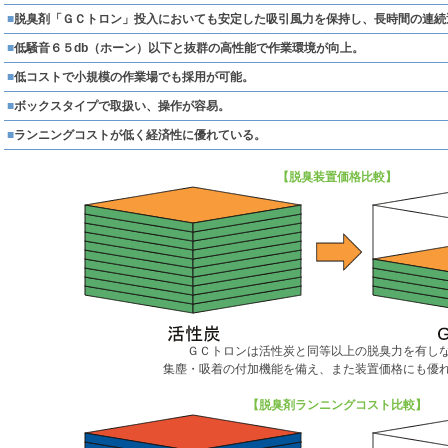
■
脱臭剤「ＧＣトロン」投入においても安定した吸引風力を保持し、長時間の連続
■
低騒音６５db（ホーン）以下と抜群の高性能で作業環境が向上。
■
低コストで小規模の作業場でも採用が可能。
■
ボックスタイプで取扱い、操作が容易。
■
ランニングコストが低く経済性に優れている。
【脱臭装置価格比較】
ＧＣトロンは活性炭と同等以上の脱臭力を有し
集塵・吸着の付加機能を備え、また装置価格にも優
【脱臭剤ランニングコスト比較】