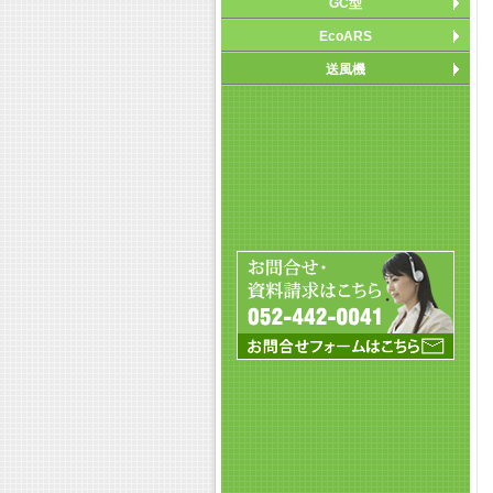
GC型
EcoARS
送風機